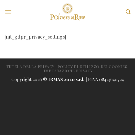
Skip
to
content
[njt_gdpr_privacy_settings]
TUTELA DELLA PRIVACY
POLICY DI UTILIZZO DEI COOKIES
IMPOSTAZIONE PRIVACY
Copyright 2026 ©
IRMAS 2020 s.r.l.
| P.IVA 08423640724