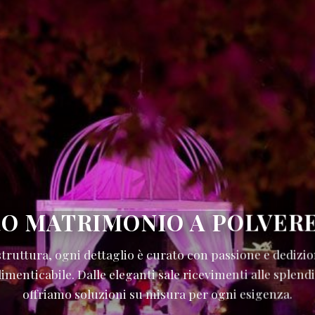
RO MATRIMONIO A POLVERE
struttura, ogni dettaglio è curato con passione e dedizi
menticabile. Dalle eleganti sale ricevimenti alle splendi
offriamo soluzioni su misura per ogni esigenza.