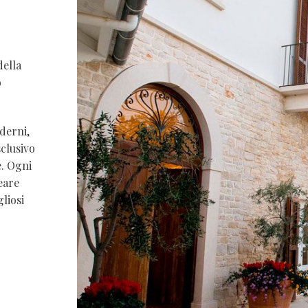
della
o
derni,
sclusivo
e. Ogni
eare
gliosi