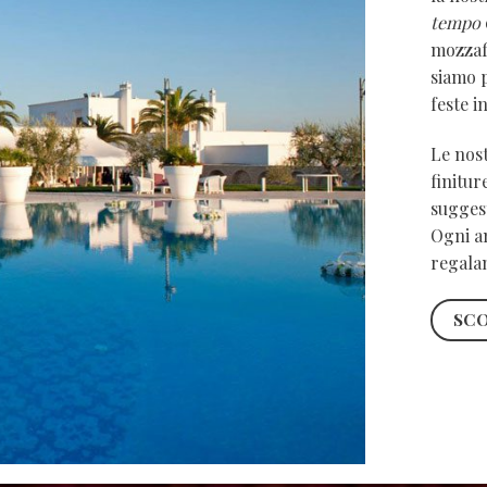
tempo
mozzaf
siamo p
feste i
Le nost
finitur
suggest
Ogni an
regalan
SCO