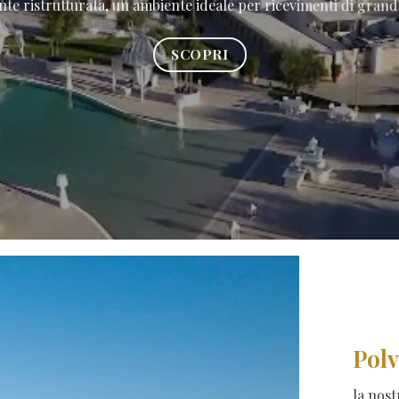
te ristrutturata, un ambiente ideale per ricevimenti di gran
SCOPRI
Polv
la nost