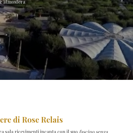
de atmosfera
ere di Rose Relais
ra sala ricevimenti incanta con il suo
fascino senza